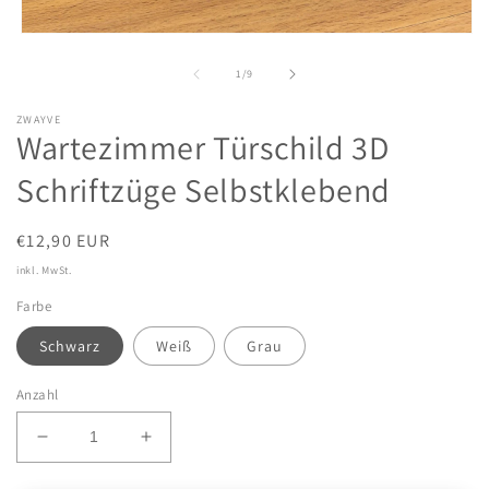
Medien 1 in Modal öffnen
von
1
/
9
ZWAYVE
Wartezimmer Türschild 3D
Schriftzüge Selbstklebend
Normaler Preis
€12,90 EUR
inkl. MwSt.
Farbe
Schwarz
Weiß
Grau
Anzahl
Verringere die Menge für Wartezimmer Türschild 3D
Erhöhe die Menge für Wartezimmer Türs